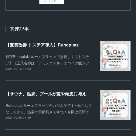
フォロー
関連記事
【髪質改善 トステア導入】Ruheplatz
新宿Ruheplatz ルーエプラッツでは新しく【トステ
ア】（正式名称は『アミノエチルチオコハク酸ジア…
2024.10.13 07:03
【サウナ、温泉、プールが髪や頭皮に与える影響と対策】|新宿Ruheplatz
Ruheplatz ルーエプラッツのカジムラです✂︎秋らしく
なってきて、温泉の季節到来ですね！今回は質問で…
2024.10.06 04:49