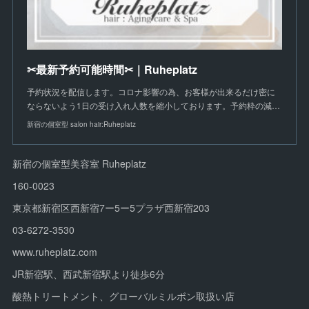
✂︎最新予約可能時間✂︎｜Ruheplatz
予約状況を配信します。コロナ影響の為、お客様が出来るだけ密に
ならないよう1日の受け入れ人数を縮小しております。予約枠の減…
新宿の個室型 salon hair:Ruheplatz
新宿の個室型美容室 Ruheplatz
160-0023
東京都新宿区西新宿7ー5ー5プラザ西新宿203
03-6272-3530
www.ruheplatz.com
JR新宿駅、西武新宿駅より徒歩6分
酸熱トリートメント、グローバルミルボン取扱い店