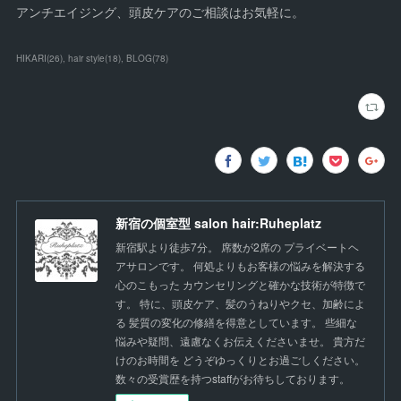
アンチエイジング、頭皮ケアのご相談はお気軽に。
HIKARI
(
26
)
hair style
(
18
)
BLOG
(
78
)
新宿の個室型 salon hair:Ruheplatz
新宿駅より徒歩7分。 席数が2席の プライベートヘ
アサロンです。 何処よりもお客様の悩みを解決する
心のこもった カウンセリングと確かな技術が特徴で
す。 特に、頭皮ケア、髪のうねりやクセ、加齢によ
る 髪質の変化の修繕を得意としています。 些細な
悩みや疑問、遠慮なくお伝えくださいませ。 貴方だ
けのお時間を どうぞゆっくりとお過ごしください。
数々の受賞歴を持つstaffがお待ちしております。